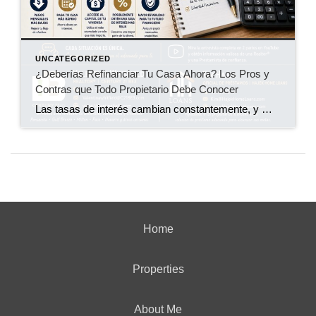
UNCATEGORIZED
¿Deberías Refinanciar Tu Casa Ahora? Los Pros y
Contras que Todo Propietario Debe Conocer
Las tasas de interés cambian constantemente, y muchos propietarios se hacen la misma pregunta: ¿Debería refinanciar mi casa ahora o es mejor esperar? La respuesta no es la misma para todos. En el episodio más reciente de Pregunta al Prestamista, tuve el placer de conversar con Kim Hajek, de Hajek Home Loans, sobre los beneficios, las […]
Home
Properties
About Me